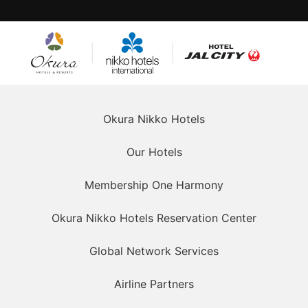
오쿠라 호
닛코 호텔
호텔 JAL 시티
텔즈 & 리
즈 인터내
조트
셔널
Okura Nikko Hotels
Our Hotels
Membership One Harmony
Okura Nikko Hotels Reservation Center
Global Network Services
Airline Partners