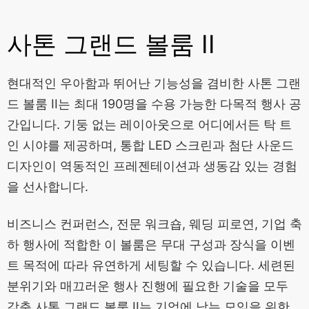
사톤 그랜드 볼룸 I
사톤 그랜드 볼룸 II
사톤 그랜드 볼룸 II
실롬 회의실
현대적인 우아함과 뛰어난 기능성을 겸비한 사톤 그랜
오키드 룸
드 볼룸 II는 최대 190명을 수용 가능한 다목적 행사 공
간입니다. 기둥 없는 레이아웃으로 어디에서든 탁 트
재스민 룸
인 시야를 제공하며, 통합 LED 스크린과 첨단 사운드
로투스 룸
디자인이 역동적인 프레젠테이션과 생동감 있는 경험
을 선사합니다.
비즈니스 컨퍼런스, 전문 워크숍, 웨딩 피로연, 기업 축
하 행사에 적합한 이 볼룸은 무대 구성과 장식을 이벤
트 목적에 따라 유연하게 세팅할 수 있습니다. 세련된
분위기와 매끄러운 행사 진행에 필요한 기술을 모두
갖춘 사톤 그랜드 볼룸 II는 기억에 남는 모임을 위한