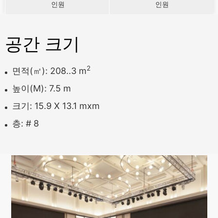
인원
인원
공간 크기
2
면적(㎡):
208..3
m
높이(m):
7.5
m
크기:
15.9 X 13.1
mxm
층: #
8