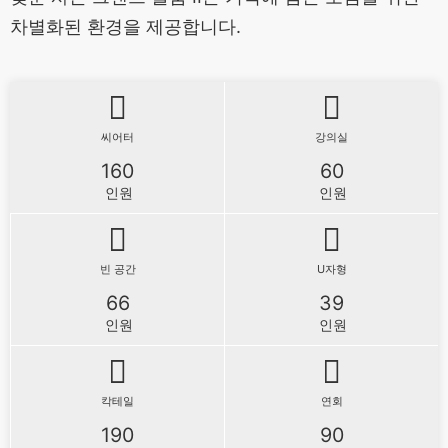
차별화된 환경을 제공합니다.
씨어터
강의실
160
60
인원
인원
빈 공간
U자형
66
39
인원
인원
칵테일
연회
190
90