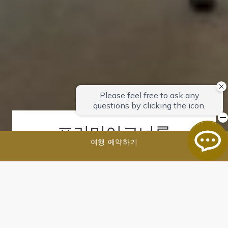
프리미어코너룸
여행 예약하기
지금 예약하기
크기: 51㎡