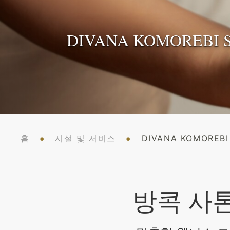
DIVANA KOMOREBI 
DIVANA KOMOREBI 
DIVANA KOMOREBI 
홈
시설 및 서비스
DIVANA KOMOREBI
방콕 사톤