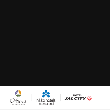
오쿠라 호
닛코 호텔즈
호텔 JAL 시티
텔즈 & 리
인터내셔널
조트