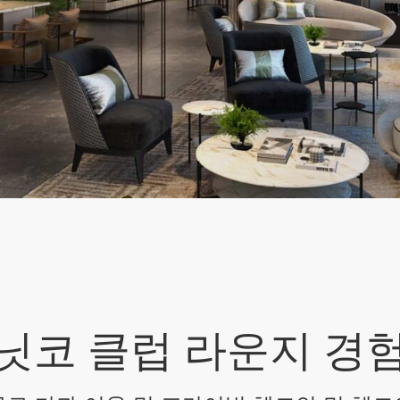
닛코 클럽 라운지 경