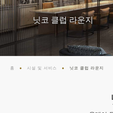
닛코 클럽 라운지
홈
시설 및 서비스
닛코 클럽 라운지