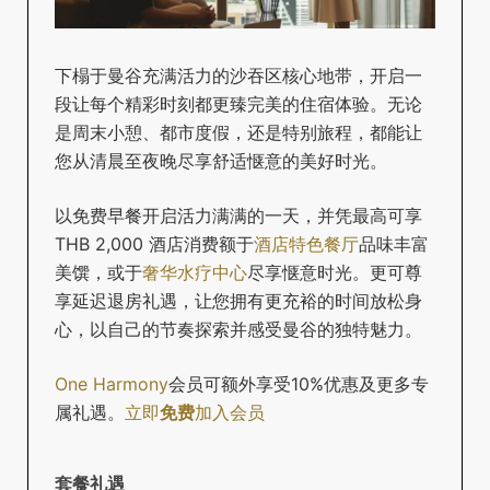
下榻于曼谷充满活力的沙吞区核心地带，开启一
段让每个精彩时刻都更臻完美的住宿体验。无论
是周末小憩、都市度假，还是特别旅程，都能让
您从清晨至夜晚尽享舒适惬意的美好时光。
以免费早餐开启活力满满的一天，并凭最高可享
THB 2,000 酒店消费额于
酒店特色餐厅
品味丰富
美馔，或于
奢华水疗中心
尽享惬意时光。更可尊
享延迟退房礼遇，让您拥有更充裕的时间放松身
心，以自己的节奏探索并感受曼谷的独特魅力。
One Harmony
会员可额外享受10%优惠及更多专
属礼遇。
立即
免费
加入会员
套餐礼遇