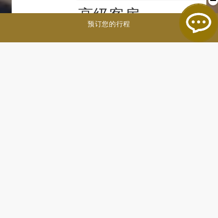
高级客房
预订您的行程
立即预订
面积: 40 平方米
最多入住人数: 3 名成人/2 名儿童
床型: 特大床或双单人床
为您打造宁静惬意的休憩之