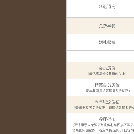
延迟退房
免费早餐
婚礼权益
会员房价
（最优惠房价 9.5 折或以上）
精英会员房价
（豪华和套房类客房 8.5 折优惠）
周年纪念住宿
（豪华类客房 7 折优惠，套房类客房 5 折
餐厅折扣
（不适用于大仓酒店与度假村集团旗下酒店
酒店国际连锁旗下酒店 9 折优惠，日航都