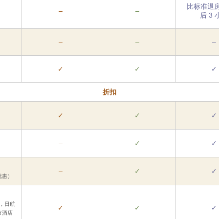
比标准退
–
–
后 3 
–
–
–
✓
✓
✓
折扣
✓
✓
✓
–
✓
✓
–
✓
✓
优惠）
，日航
✓
✓
✓
市酒店