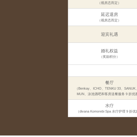
（视房态而定）
延迟退房
（视房态而定）
迎宾礼遇
婚礼权益
（奖励积分）
餐厅
（Benkay、ICHO、TENKU 33、SANUK
MUN、泳池酒吧和客房送餐服务 9 折优
水疗
（divana Komorebi Spa 水疗护理 9 折