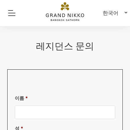
레지던스 문의
이름
*
성
*